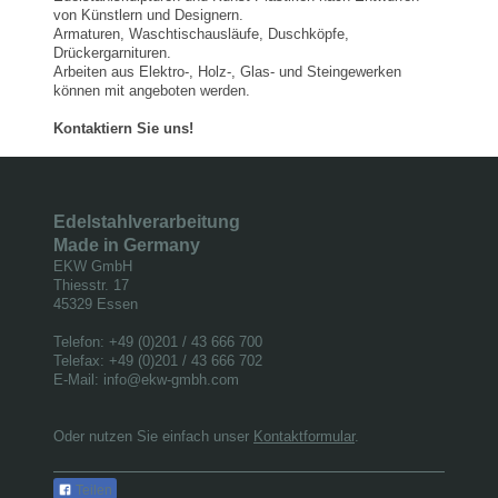
von Künstlern und Designern.
Armaturen, Waschtischausläufe, Duschköpfe,
Drückergarnituren.
Arbeiten aus Elektro-, Holz-, Glas- und Steingewerken
können mit angeboten werden.
Kontaktiern Sie uns!
Edelstahlverarbeitung
Made in Germany
EKW GmbH
Thiesstr.
17
45329
Essen
Telefon: +49 (0)201 / 43 666 700
Telefax: +49 (0)201 / 43 666 702
E-Mail:
info@ekw-gmbh.com
Oder nutzen Sie einfach unser
Kontaktformular
.
Teilen